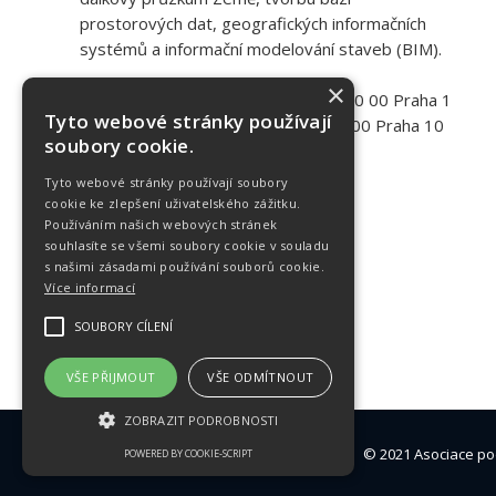
prostorových dat, geografických informačních
systémů a informační modelování staveb (BIM).
×
Adresa:
Novotného lávka 200/5, 110 00 Praha 1
Tyto webové stránky používají
Kancelář:
Bohdalecká 1460/8, 101 00 Praha 10
soubory cookie.
Kontakt:
+420 603 240 535
E-mail:
info@apgeo.cz
Tyto webové stránky používají soubory
cookie ke zlepšení uživatelského zážitku.
Používáním našich webových stránek
souhlasíte se všemi soubory cookie v souladu
s našimi zásadami používání souborů cookie.
Více informací
SOUBORY CÍLENÍ
VŠE PŘIJMOUT
VŠE ODMÍTNOUT
ZOBRAZIT PODROBNOSTI
© 2021 Asociace pod
POWERED BY COOKIE-SCRIPT