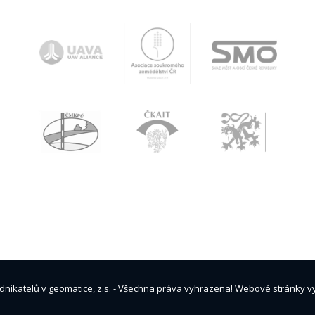
nikatelů v geomatice, z.s. - Všechna práva vyhrazena! Webové stránky vy