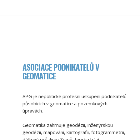
ASOCIACE PODNIKATELŮ V
GEOMATICE
APG je nepolitické profesní uskupení podnikatelů
působících v geomatice a pozemkových
úpravách.
Geomatika zahrnuje geodézii, inženýrskou
geodézii, mapování, kartografii, fotogrammetrii,
dálkový průzkum Země, tvorbu bází