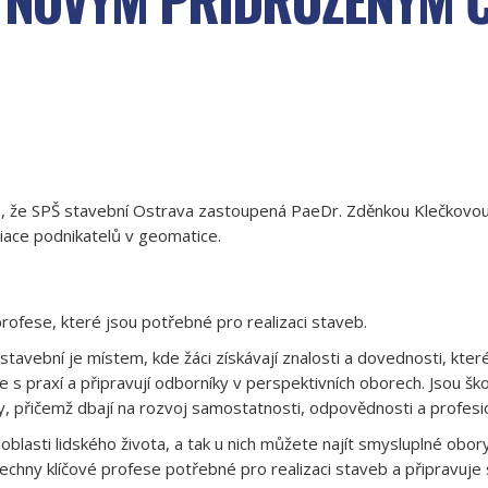
 že SPŠ stavební Ostrava zastoupená PaeDr. Zděnkou Klečkovou
ace podnikatelů v geomatice.
rofese, které jsou potřebné pro realizaci staveb.
tavební je místem, kde žáci získávají znalosti a dovednosti, které
ie s praxí a připravují odborníky v perspektivních oborech. Jsou 
 přičemž dbají na rozvoj samostatnosti, odpovědnosti a profesio
 oblasti lidského života, a tak u nich můžete najít smysluplné obo
všechny klíčové profese potřebné pro realizaci staveb a připravuj