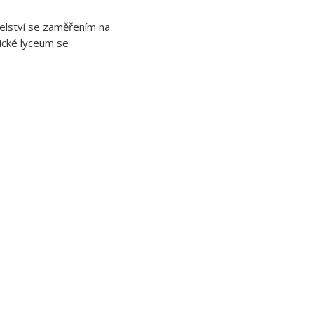
telství se zaměřením na
ické lyceum se