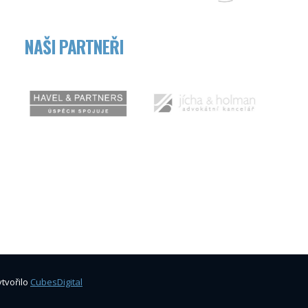
NAŠI PARTNEŘI
tvořilo
CubesDigital