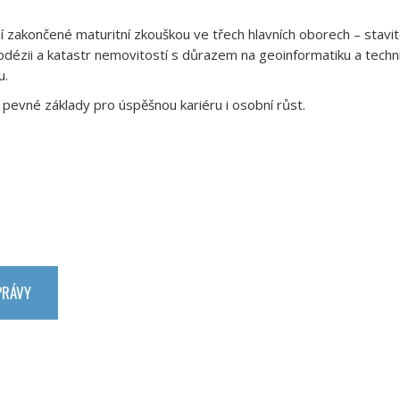
ní zakončené maturitní zkouškou ve třech hlavních oborech – stavi
odézii a katastr nemovitostí s důrazem na geoinformatiku a techn
u.
í pevné základy pro úspěšnou kariéru i osobní růst.
PRÁVY