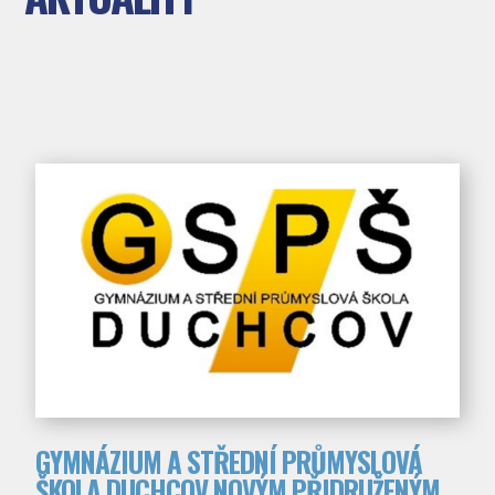
GYMNÁZIUM A STŘEDNÍ PRŮMYSLOVÁ
ŠKOLA DUCHCOV NOVÝM PŘIDRUŽENÝM