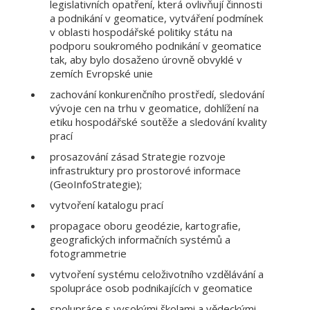
legislativních opatření, která ovlivňují činnosti
a podnikání v geomatice, vytváření podmínek
v oblasti hospodářské politiky státu na
podporu soukromého podnikání v geomatice
tak, aby bylo dosaženo úrovně obvyklé v
zemích Evropské unie
zachování konkurenčního prostředí, sledování
vývoje cen na trhu v geomatice, dohlížení na
etiku hospodářské soutěže a sledování kvality
prací
prosazování zásad Strategie rozvoje
infrastruktury pro prostorové informace
(GeoInfoStrategie);
vytvoření katalogu prací
propagace oboru geodézie, kartograﬁe,
geograﬁckých informačních systémů a
fotogrammetrie
vytvoření systému celoživotního vzdělávání a
spolupráce osob podnikajících v geomatice
spolupráce s vysokými školami a vědeckými