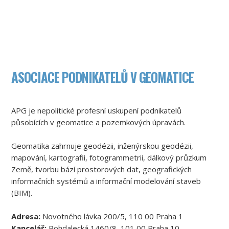
ASOCIACE PODNIKATELŮ V GEOMATICE
APG je nepolitické profesní uskupení podnikatelů
působících v geomatice a pozemkových úpravách.
Geomatika zahrnuje geodézii, inženýrskou geodézii,
mapování, kartografii, fotogrammetrii, dálkový průzkum
Země, tvorbu bází prostorových dat, geografických
informačních systémů a informační modelování staveb
(BIM).
Adresa:
Novotného lávka 200/5, 110 00 Praha 1
Kancelář:
Bohdalecká 1460/8, 101 00 Praha 10