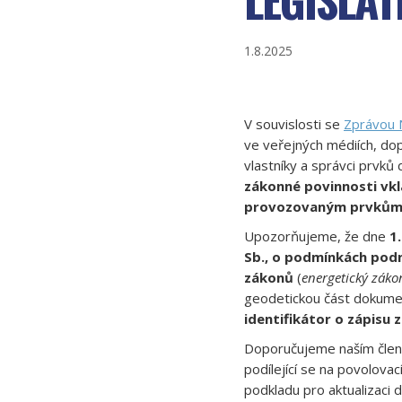
1.8.2025
V souvislosti se
Zprávou 
ve veřejných médiích, do
vlastníky a správci prvků 
zákonné povinnosti vk
provozovaným prvkům 
Upozorňujeme, že dne
1
Sb., o podmínkách podn
zákonů
(
energetický zákon
geodetickou část dokume
identifikátor o zápisu
Doporučujeme naším člen
podílející se na povolova
podkladu pro aktualizaci 