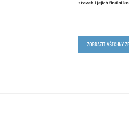
staveb i jejich finální k
ZOBRAZIT VŠECHNY Z