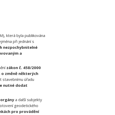
M), která byla publikována
jména při jednání s
ch nezpochybnitelné
ravovaným a
mění
zákon č. 458/2000
a o změně některých
at stavebnímu úřadu
de nutné dodat
 orgány
a další subjekty
yhotovení geodetického
nkách pro provádění