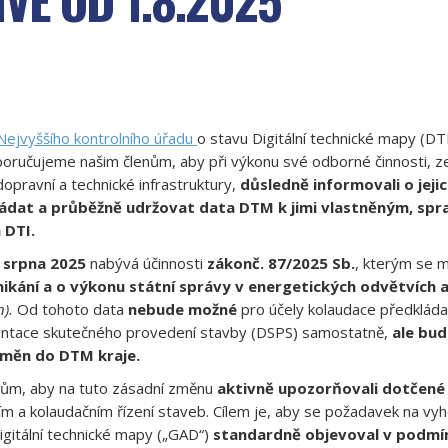
Nejvyššího kontrolního úřadu
o stavu Digitální technické mapy (DT
poručujeme našim členům, aby při výkonu své odborné činnosti, ze
dopravní a technické infrastruktury,
důsledně informovali o jeji
ládat a průběžně udržovat data DTM k jimi vlastněným, sp
DTI.
. srpna 2025
nabývá účinnosti
zákonč. 87/2025 Sb.
, kterým se 
ikání a o výkonu státní správy v energetických odvětvích 
).
Od tohoto data
nebude možné
pro účely kolaudace předklád
ntace skutečného provedení stavby (DSPS) samostatně,
ale bu
 změn do DTM kraje.
ům, aby na tuto zásadní změnu
aktivně upozorňovali dotčené
cím a kolaudačním řízení staveb. Cílem je, aby se požadavek na v
digitální technické mapy („GAD“)
standardně objevoval v podmí