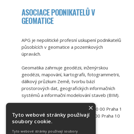
ASOCIACE PODNIKATELŮ V
GEOMATICE
APG je nepolitické profesní uskupení podnikatelů
působících v geomatice a pozemkových
úpravách.
Geomatika zahrnuje geodézii, inženýrskou
geodézii, mapování, kartografii, fotogrammetrii,
dálkový průzkum Země, tvorbu bází
prostorových dat, geografických informačních
systémů a informační modelování staveb (BIM).
×
Adresa:
Novotného lávka 200/5, 110 00 Praha 1
Tyto webové stránky používají
Kancelář:
Bohdalecká 1460/8, 101 00 Praha 10
soubory cookie.
Kontakt:
+420 603 240 535
E-mail:
info@apgeo.cz
Tyto webové stránky používají soubory