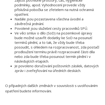
zajistit potřebné prostory, čas, hygienické
podmínky, apod. Vyhodnocení provede vždy
příslušná pobočka se zřetelem na nutná ochranná
opatření.
Nadále jsou pozastavena všechna úvodní a
závěrečná jednání.
Povolené jsou služební cesty pracovníků SPÚ.
Ve věci smluv o dílo (SoD) na pozemkové úpravy
bude možné uzavřít dodatky ke SoD na posunutí
termínů plnění, a to tak, že vždy bude třeba
posoudit, s ohledem na rozpracovanost, zda postačí
prodloužení termínu právě rozpracované části díla
nebo zda bude třeba posunout termín plnění i v
následujících etapách.
Je povoleno doručování poštovních zásilek, datových
zpráv i zveřejňování na úředních deskách.
O případných dalších změnách v souvislosti s uvolňováním
opatření budete informováni.